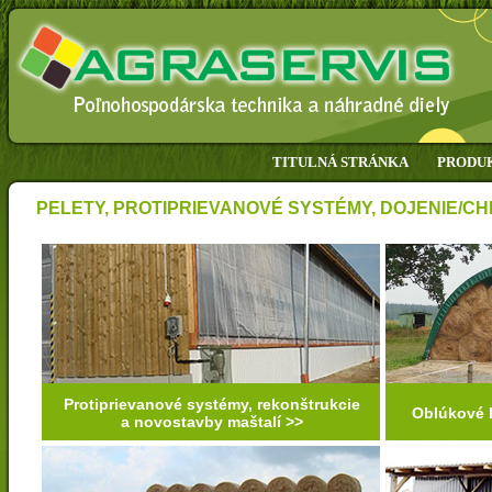
TITULNÁ STRÁNKA
PRODU
PELETY, PROTIPRIEVANOVÉ SYSTÉMY, DOJENIE/C
Protiprievanové systémy, rekonštrukcie
Oblúkové h
a novostavby maštalí >>