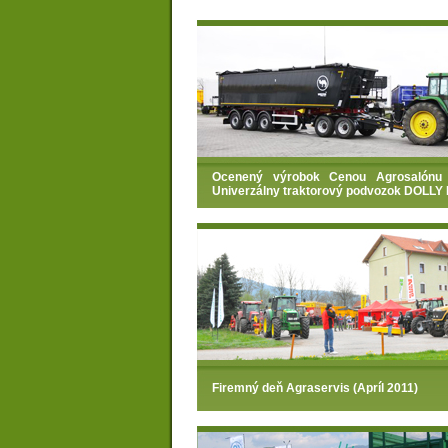
Ocenený výrobok Cenou Agrosalónu 
Univerzálny traktorový podvozok DOLLY
Firemný deň Agraservis (Apríl 2011)