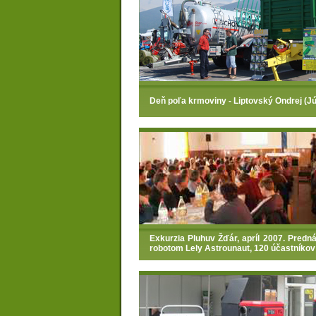
Deň poľa krmoviny - Liptovský Ondrej (J
Exkurzia Pluhuv Žďár, apríl 2007. Predn
robotom Lely Astrounaut, 120 účastníkov