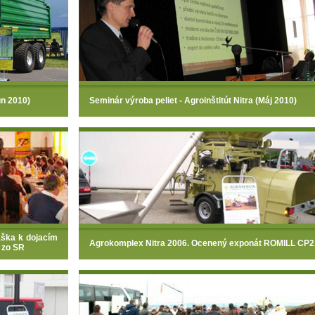
ún 2010)
Seminár výroba peliet - Agroinštitút Nitra (Máj 2010)
áška k dojacím
Agrokomplex Nitra 2006. Ocenený exponát ROMILL CP2
 zo SR