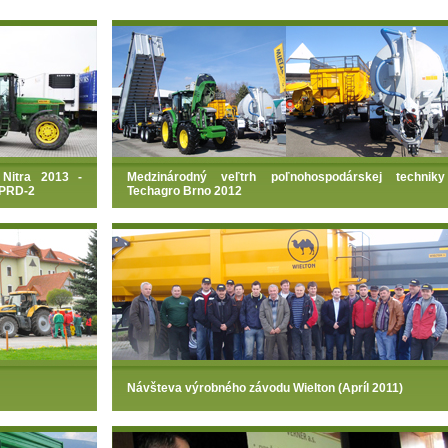
Nitra 2013 -
Medzinárodný veľtrh poľnohospodárskej techniky
 PRD-2
Techagro Brno 2012
Návšteva výrobného závodu Wielton (Apríl 2011)