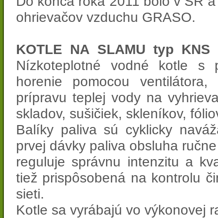
Do konca roka 2011 bolo v SR a 
ohrievačov vzduchu GRASO.
KOTLE NA SLAMU typ KNS
Nízkoteplotné vodné kotle s
horenie pomocou ventilátora,
prípravu teplej vody na vyhrievan
skladov, sušičiek, skleníkov, fólio
Balíky paliva sú cyklicky nav
prvej dávky paliva obsluha ručne
reguluje správnu intenzitu a kv
tiež prispôsobená na kontrolu č
sieti.
Kotle sa vyrábajú vo výkonovej 