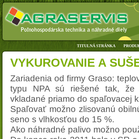
TITULNÁ STRÁNKA
PRODU
VYKUROVANIE A SUŠ
Zariadenia od firmy Graso: tepl
typu NPA sú riešené tak, že 
vkladané priamo do spaľovacej 
Spaľovať možno zlisovanú obilnú
seno s vlhkosťou do 15 %.
Ako náhradné palivo možno použ