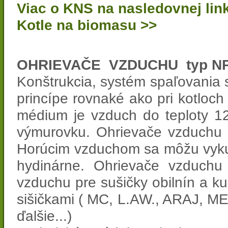
Viac o KNS na nasledovnej lin
Kotle na biomasu >>
OHRIEVAČE VZDUCHU typ N
Konštrukcia, systém spaľovania 
princípe rovnaké ako pri kotloch
médium je vzduch do teploty 1
výmurovku. Ohrievače vzduchu
Horúcim vzduchom sa môžu vykuro
hydinárne. Ohrievače vzduchu 
vzduchu pre sušičky obilnín a ku
sišičkami ( MC, L.AW., ARAJ, 
ďalšie...)